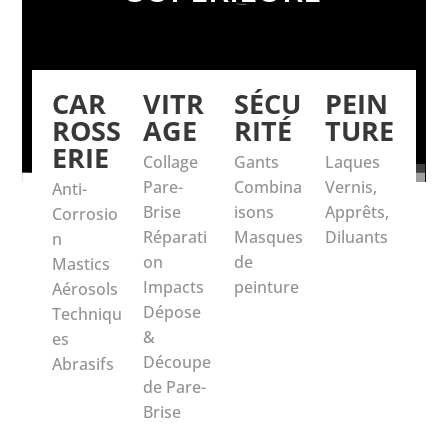
CAR
VITR
SÉCU
PEIN
ROSS
AGE
RITÉ
TURE
ERIE
Collage
Gants
Laques
Pare-
Combina
Vernis,
Anti-
Brise
isons
Apprêts,
Corrosio
Réparati
Masques
Diluants
n
on
de
Mastics
Impacts
peinture
Aérosols
Dépose
Techniqu
&
es
Découpe
Abrasifs
de Pare-
Brise