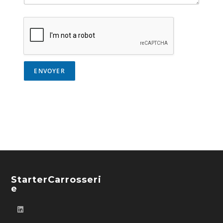
e
s
s
a
g
e
*
ENVOYER
StarterCarrosseri
E