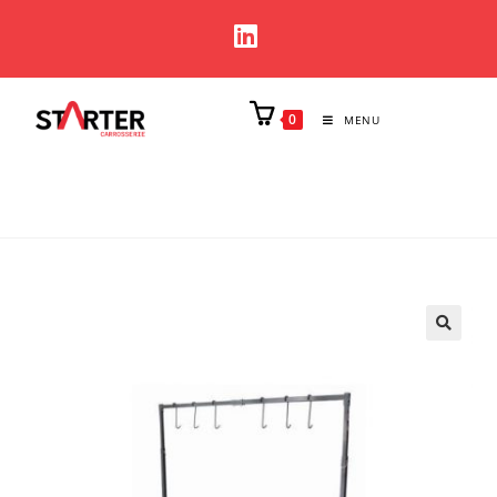
0
MENU
🔍