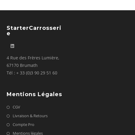
StarterCarrosseri
E
4 Rue des Frères Lumière,
67170 Brumath
Tél : + 33 (0)3 90 29 51 60
Mentions Légales
CGV
Livraison & Retours
Compte Pro
Mentions légales