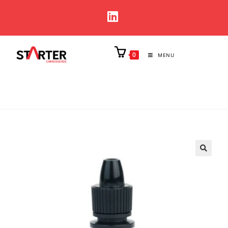
0
MENU
🔍