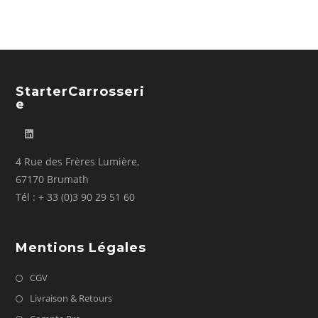
StarterCarrosseri
E
4 Rue des Frères Lumière,
67170 Brumath
Tél : + 33 (0)3 90 29 51 60
Mentions Légales
CGV
Livraison & Retours