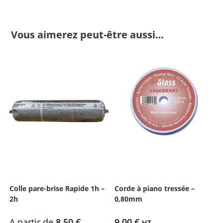
Vous aimerez peut-être aussi…
Colle pare-brise Rapide 1h –
Corde à piano tressée –
2h
0,80mm
A partir de
8,50
€
9,00
€
HT