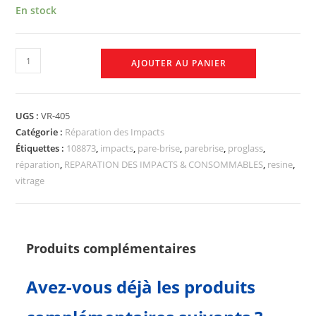
En stock
AJOUTER AU PANIER
UGS :
VR-405
Catégorie :
Réparation des Impacts
Étiquettes :
108873
,
impacts
,
pare-brise
,
parebrise
,
proglass
,
réparation
,
REPARATION DES IMPACTS & CONSOMMABLES
,
resine
,
vitrage
Produits complémentaires
Avez-vous déjà les produits