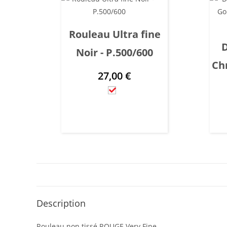
Rouleau Ultra fine
D
Noir - P.500/600
Chr
27,00
€
Description
Rouleau non tissé ROUGE Very Fine