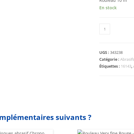
Rouleau 10 m
En stock
UGS :
343238
Catégorie :
Abrasifs
Étiquettes :
16143
,
omplémentaires suivants ?