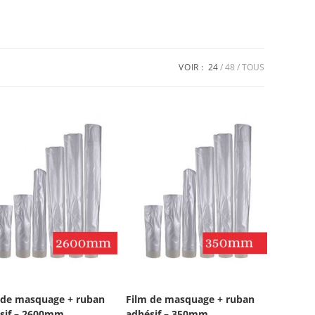
VOIR :
24
48
TOUS
 de masquage + ruban
Film de masquage + ruban
sif – 2600mm
adhésif – 350mm