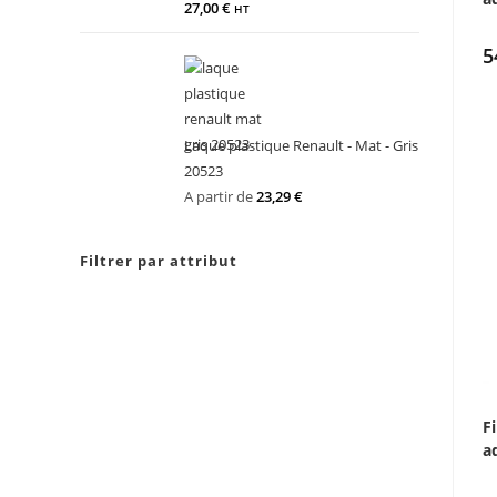
27,00
€
HT
5
Laque plastique Renault - Mat - Gris
20523
A partir de
23,29
€
Filtrer par attribut
F
a