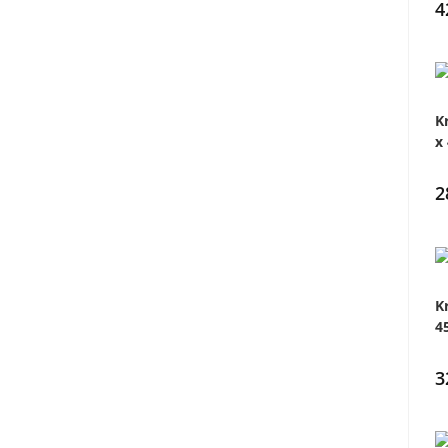
4
K
x
2
K
4
3