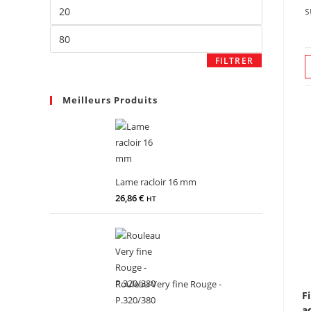
s
FILTRER
Meilleurs Produits
Lame racloir 16 mm
26,86
€
HT
Rouleau Very fine Rouge -
F
P.320/380
a