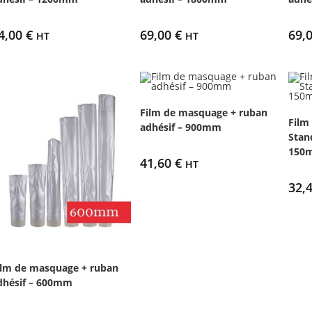
4,00
€
69,00
€
69,
HT
HT
Film de masquage + ruban
Film
adhésif – 900mm
Stan
150
41,60
€
HT
32,
ilm de masquage + ruban
dhésif – 600mm