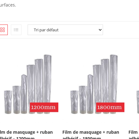
urfaces.
ilm de masquage + ruban
Film de masquage + ruban
Film
dhésif – 1200mm
adhésif – 1800mm
adhé