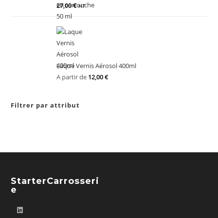
27,00
€
HT
Laque Vernis Aérosol 400ml
A partir de
12,00
€
Filtrer par attribut
StarterCarrosseri
E