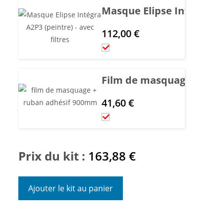
Masque Elipse Intégra A2P
112,00
€
Film de masquage + rub
41,60
€
Prix du kit :
163,88
€
Ajouter le kit au panier