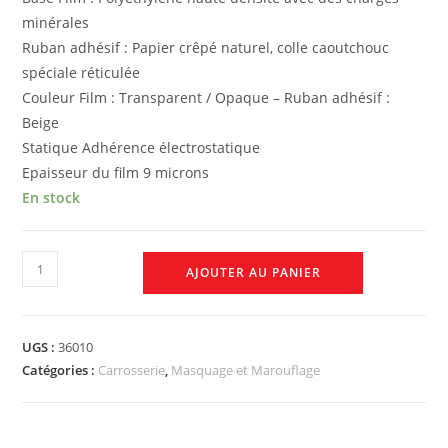
minérales
Ruban adhésif : Papier crêpé naturel, colle caoutchouc
spéciale réticulée
Couleur Film : Transparent / Opaque – Ruban adhésif :
Beige
Statique Adhérence électrostatique
Epaisseur du film 9 microns
En stock
AJOUTER AU PANIER
UGS :
36010
Catégories :
Carrosserie
,
Masquage et Marouflage