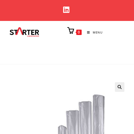
0
MENU
🔍