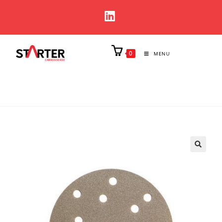
0
MENU
🔍