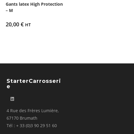
Gants latex High Protection
– M
20,00
€
HT
StarterCarrosseri
E
4 Rue des Frères Lumière,
67170 Brumath
Tél : + 33 (0)3 90 29 51 60