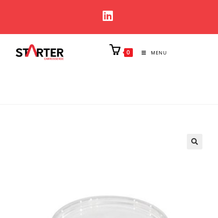
0
MENU
🔍