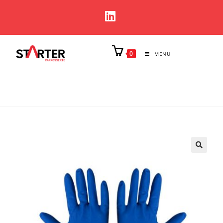
0
MENU
🔍