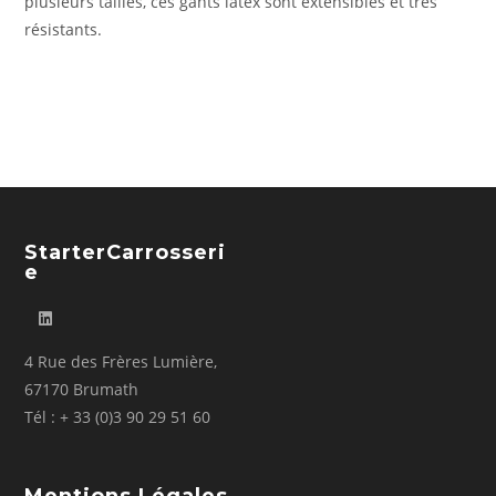
plusieurs tailles, ces gants latex sont extensibles et très
résistants.
StarterCarrosseri
E
4 Rue des Frères Lumière,
67170 Brumath
Tél : + 33 (0)3 90 29 51 60