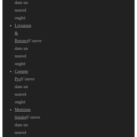
dans un
nouvel
onglet
Livraison
&
Retours
S’ouvre
dans un
nouvel
onglet
Compte
Pro
S’ouvre
dans un
nouvel
onglet
Mentions
légales
S’ouvre
dans un
nouvel