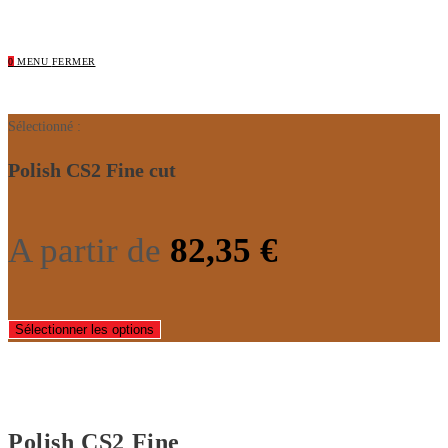
0
MENU
FERMER
Sélectionné :
Polish CS2 Fine cut
A partir de
82,35
€
Sélectionner les options
Polish CS2 Fine