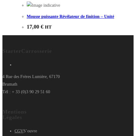
Mousse puissante Révélateur de finition – Unité
17,00
€
HT
StarterCarrosserie
4 Rue des Frères Lumière, 67170
Brumath
Tél : + 33 (0)3 90 29 51 60
Mentions
Légales
CGV
S’ouvre