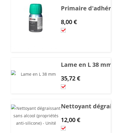
Primaire d'adhérence ver
8,00
€
Lame en L 38 mm
35,72
€
Nettoyant dégraissant san
12,00
€