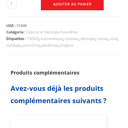
AJOUTER AU PANIER
UGS :
51848
Catégorie :
Dépose et Découpe Pare-Brise
Étiquettes :
108303
,
automatique
,
couteau
,
découpe
,
Lames
,
outil
,
outillage
,
pare-brise
,
parebrise
,
proglass
Produits complémentaires
Avez-vous déjà les produits
complémentaires suivants ?