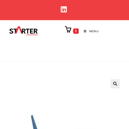
0
MENU
🔍