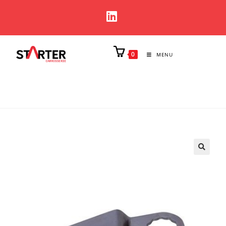
0
MENU
🔍