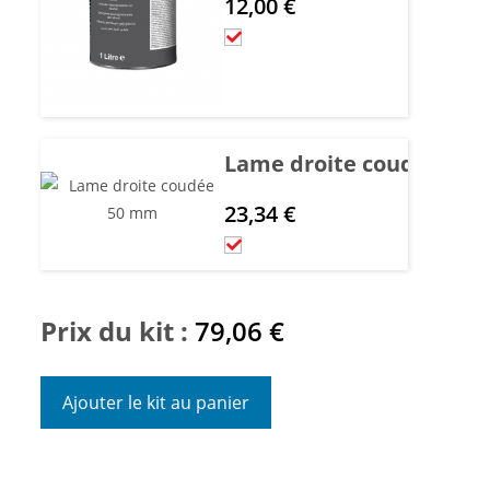
12,00
€
Lame droite coudée 50
23,34
€
Prix du kit :
79,06
€
Ajouter le kit au panier