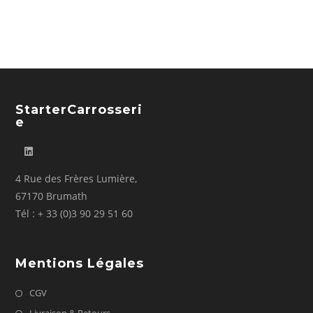
StarterCarrosseri
E
4 Rue des Frères Lumière,
67170 Brumath
Tél : + 33 (0)3 90 29 51 60
Mentions Légales
CGV