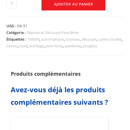
AJOUTER AU PANIER
UGS :
OK-51
Catégorie :
Dépose et Découpe Pare-Brise
Étiquettes :
108854
,
automatique
,
couteau
,
découpe
,
Lame coudee
,
Lames
,
outil
,
outillage
,
pare-brise
,
parebrise
,
proglass
Produits complémentaires
Avez-vous déjà les produits
complémentaires suivants ?