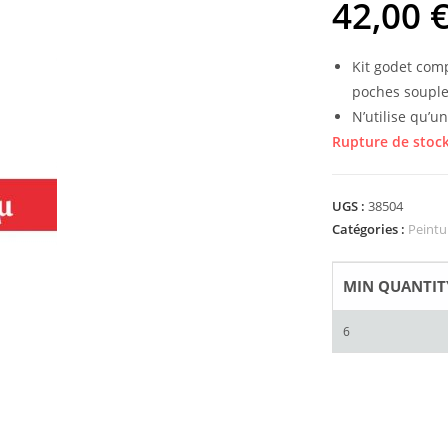
42,00
Kit godet comp
poches souple
N’utilise qu’u
Rupture de stoc
UGS :
38504
Catégories :
Peintu
MIN QUANTIT
6