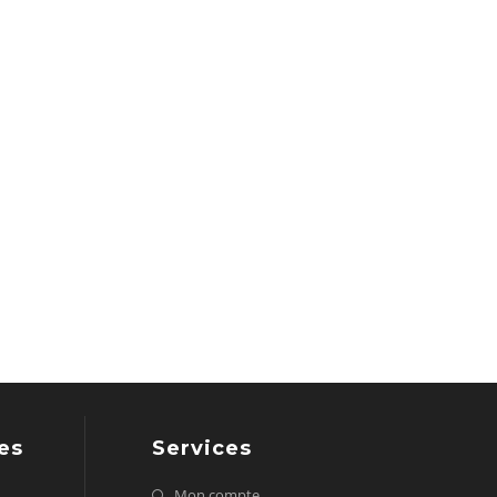
es
Services
Mon compte