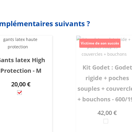
omplémentaires suivants ?
Victime de son succès
ants latex High
Kit Godet : Gode
Protection - M
rigide + poches
20,00
€
souples + couvercl
+ bouchons - 600/1
42,00
€