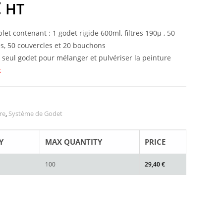
€
HT
let contenant : 1 godet rigide 600ml, filtres 190µ , 50
s, 50 couvercles et 20 bouchons
n seul godet pour mélanger et pulvériser la peinture
k
re
,
Système de Godet
Y
MAX QUANTITY
PRICE
100
29,40
€