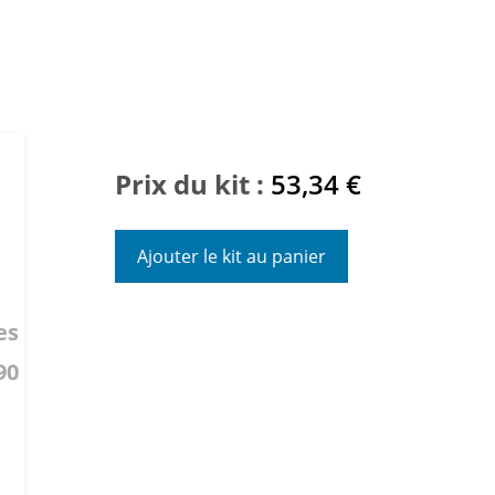
Prix du kit :
53,34
€
t
Ajouter le kit au panier
es
90