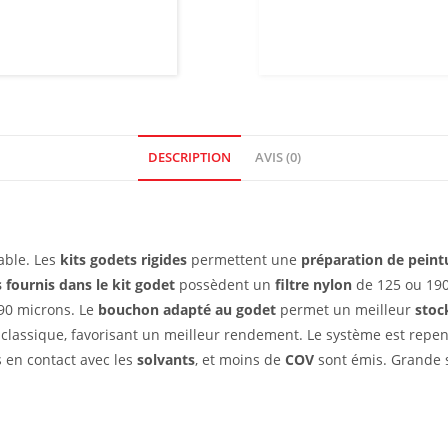
DESCRIPTION
AVIS (0)
able. Les
kits godets rigides
permettent une
préparation de peint
 fournis dans le kit godet
possèdent un
filtre nylon
de 125 ou 190
90 microns. Le
bouchon adapté au godet
permet un meilleur
stoc
lassique, favorisant un meilleur rendement. Le système est repens
 en contact avec les
solvants
, et moins de
COV
sont émis. Grande si