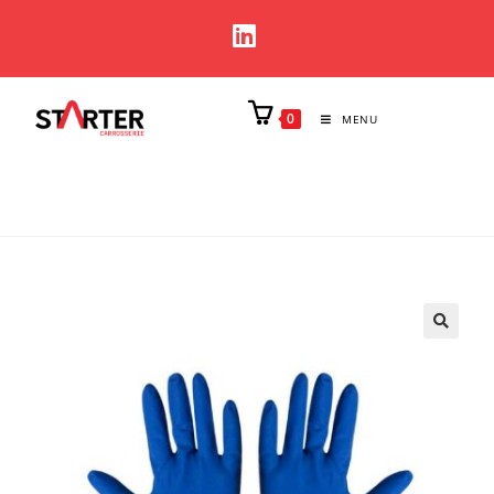
0
MENU
🔍