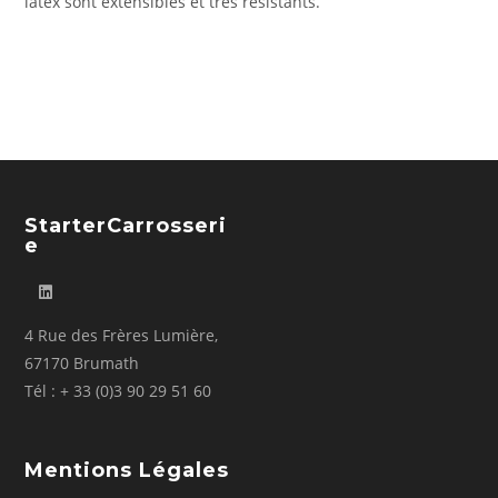
latex sont extensibles et très résistants.
StarterCarrosseri
E
4 Rue des Frères Lumière,
67170 Brumath
Tél : + 33 (0)3 90 29 51 60
Mentions Légales