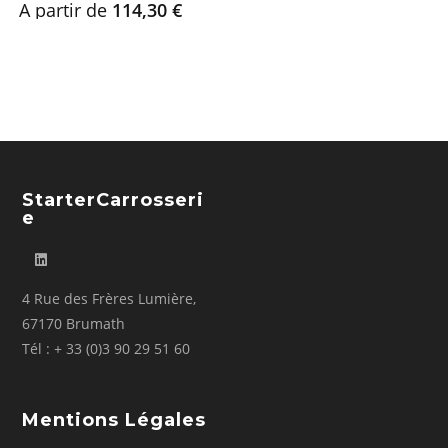
A partir de
114,30
€
StarterCarrosseri
E
4 Rue des Frères Lumière,
67170 Brumath
Tél : + 33 (0)3 90 29 51 60
Mentions Légales