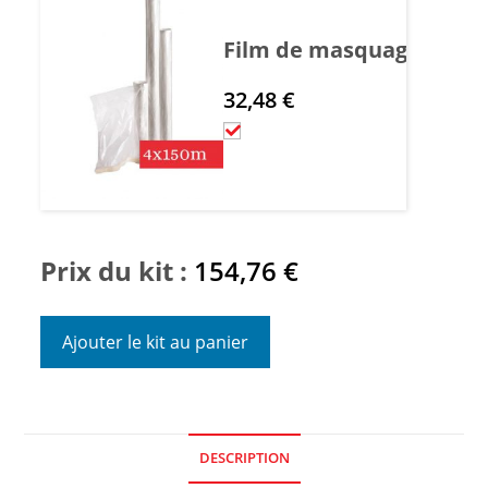
Film de masquage HDPE S
32,48
€
Prix du kit :
154,76
€
Ajouter le kit au panier
DESCRIPTION