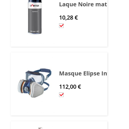
Laque Noire mate - Guid
10,28
€
Masque Elipse Intégra A2P
112,00
€