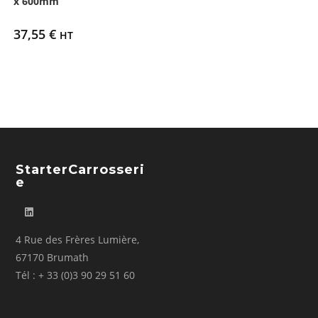
x 600mm
37,55
€
HT
StarterCarrosseri
E
4 Rue des Frères Lumière,
67170 Brumath
Tél : + 33 (0)3 90 29 51 60