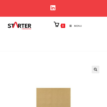
0
MENU
🔍