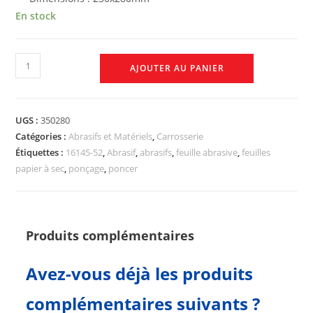
En stock
AJOUTER AU PANIER
UGS :
350280
Catégories :
Abrasifs et Matériels
,
Carrosserie
Étiquettes :
16145-52
,
Abrasif
,
abrasifs
,
feuille abrasive
,
feuilles
papier à sec
,
ponçage
,
poncer
Produits complémentaires
Avez-vous déjà les produits
complémentaires suivants ?