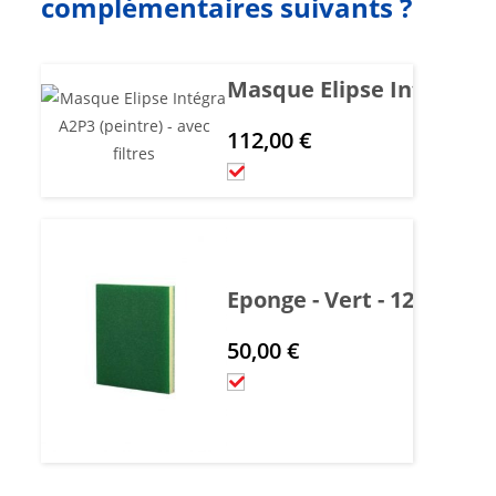
complémentaires suivants ?
Masque Elipse Intégra A2P
112,00
€
Eponge - Vert - 120 x 98 x
50,00
€