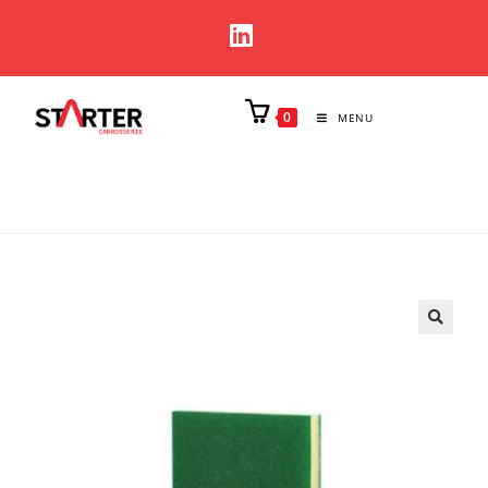
0
MENU
🔍