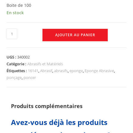
Boite de 100
En stock
AJOUTER AU PANIER
UGS :
340002
Catégorie :
Abrasifs et Matériels
Étiquettes :
16141
,
Abrasif
,
abrasifs
,
eponge
,
Eponge Abrasive
,
ponçage
,
poncer
Produits complémentaires
Avez-vous déjà les produits