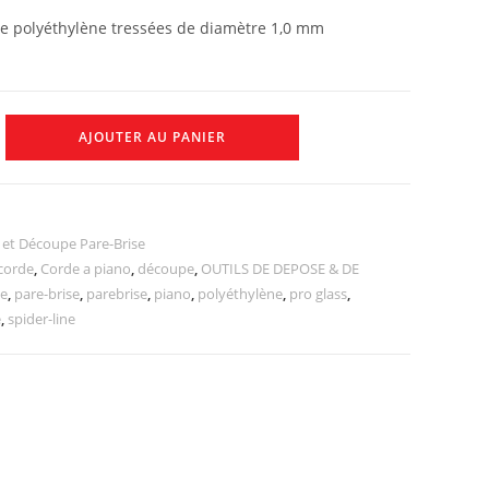
de polyéthylène tressées de diamètre 1,0 mm
AJOUTER AU PANIER
et Découpe Pare-Brise
corde
,
Corde a piano
,
découpe
,
OUTILS DE DEPOSE & DE
se
,
pare-brise
,
parebrise
,
piano
,
polyéthylène
,
pro glass
,
e
,
spider-line