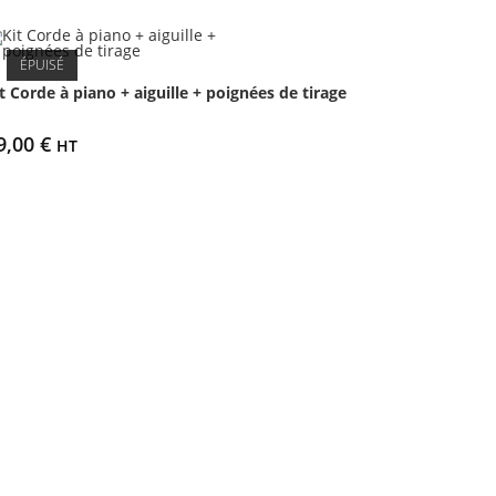
ÉPUISÉ
t Corde à piano + aiguille + poignées de tirage
9,00
€
HT