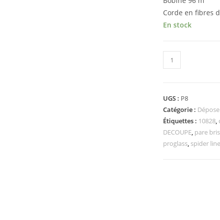
Bobine 96 m
Corde en fibres 
En stock
UGS :
P8
Catégorie :
Dépose 
Étiquettes :
10828
,
DECOUPE
,
pare bri
proglass
,
spider lin