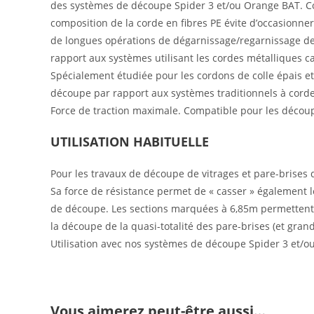
des systèmes de découpe Spider 3 et/ou Orange BAT. Corde
composition de la corde en fibres PE évite d’occasionner
de longues opérations de dégarnissage/regarnissage de
rapport aux systèmes utilisant les cordes métalliques c
Spécialement étudiée pour les cordons de colle épais e
découpe par rapport aux systèmes traditionnels à corde
Force de traction maximale. Compatible pour les découp
UTILISATION HABITUELLE
Pour les travaux de découpe de vitrages et pare-brises d
Sa force de résistance permet de « casser » également l
de découpe. Les sections marquées à 6,85m permettent 
la découpe de la quasi-totalité des pare-brises (et gran
Utilisation avec nos systèmes de découpe Spider 3 et/o
Vous aimerez peut-être aussi…