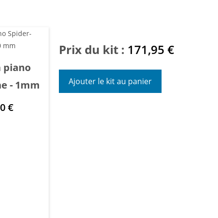
Prix du kit :
171,95
€
 piano
Ajouter le kit au panier
ne - 1mm
00
€