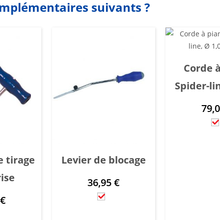
omplémentaires suivants ?
Corde à
Spider-li
79,
 tirage
Levier de blocage
ise
36,95
€
0
€