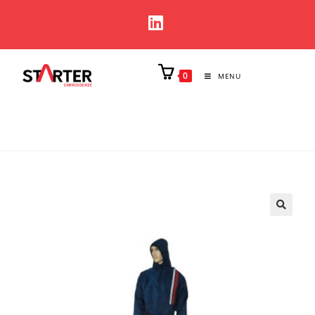
0
MENU
🔍