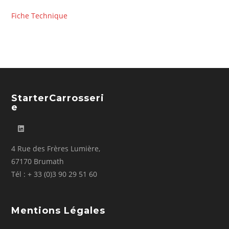
Fiche Technique
StarterCarrosseri
E
4 Rue des Frères Lumière,
67170 Brumath
Tél : + 33 (0)3 90 29 51 60
Mentions Légales