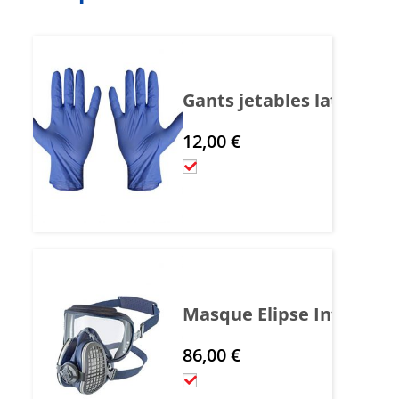
Gants jetables latex - M
12,00
€
Masque Elipse Intégra P3R
86,00
€