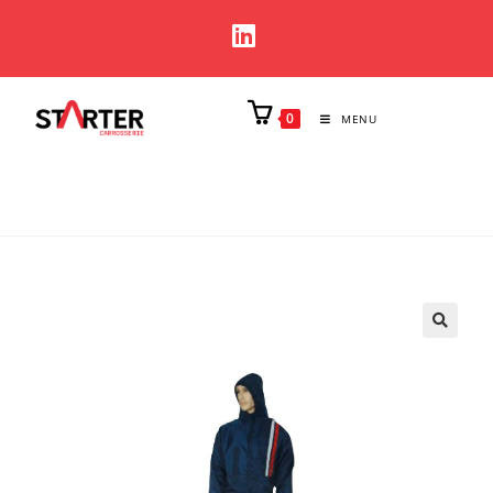
0
MENU
🔍