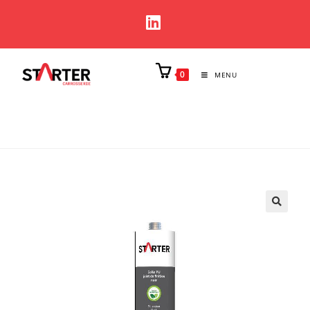
0
MENU
🔍