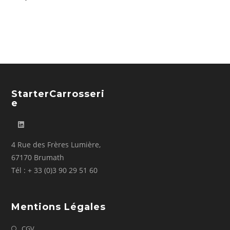
StarterCarrosseri
E
4 Rue des Frères Lumière,
67170 Brumath
Tél : + 33 (0)3 90 29 51 60
Mentions Légales
CGV