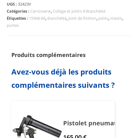
UGS :
32423V
Catégories :
Carrosserie
,
Collage et joints d'étanchéité
Étiquettes :
15968-69
,
étanchéité
,
joint de finition
,
joints
,
mastic
,
portes
Produits complémentaires
Avez-vous déjà les produits
complémentaires suivants ?
Pistolet pneumatique p
165,00
€