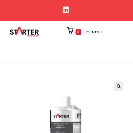
0
MENU
🔍