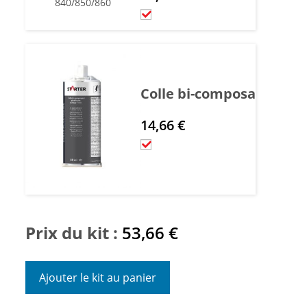
Colle bi-composant plas
14,66
€
Prix du kit :
53,66
€
Ajouter le kit au panier