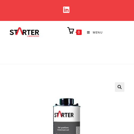
0
MENU
🔍