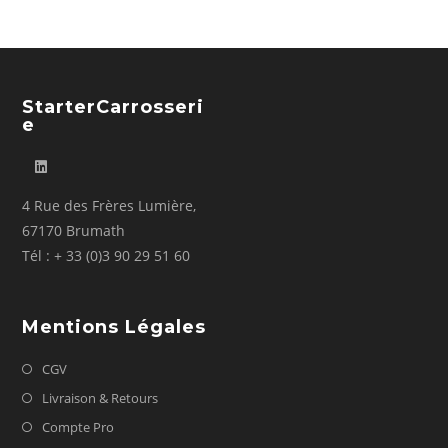
StarterCarrosseri
E
4 Rue des Frères Lumière,
67170 Brumath
Tél : + 33 (0)3 90 29 51 60
Mentions Légales
CGV
Livraison & Retours
Compte Pro