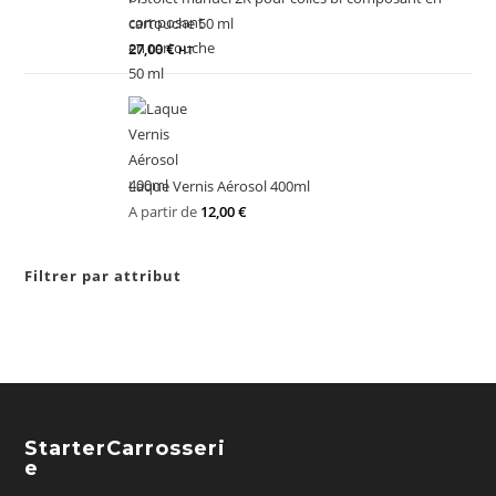
cartouche 50 ml
27,00
€
HT
Laque Vernis Aérosol 400ml
A partir de
12,00
€
Filtrer par attribut
StarterCarrosseri
E